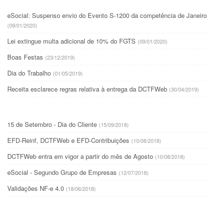
eSocial: Suspenso envio do Evento S-1200 da competência de Janeiro
(09/01/2020)
Lei extingue multa adicional de 10% do FGTS
(09/01/2020)
Boas Festas
(23/12/2019)
Dia do Trabalho
(01/05/2019)
Receita esclarece regras relativa à entrega da DCTFWeb
(30/04/2019)
15 de Setembro - Dia do Cliente
(15/09/2018)
EFD-Reinf, DCTFWeb e EFD-Contribuições
(10/08/2018)
DCTFWeb entra em vigor a partir do mês de Agosto
(10/08/2018)
eSocial - Segundo Grupo de Empresas
(12/07/2018)
Validações NF-e 4.0
(18/06/2018)