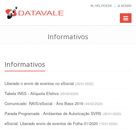
HELPDESK
ADMIN
Barra
de
Naveg
Informativos
Informativos
Liberado o envio de eventos no eSocial
(26/01/2022)
Tabela INSS - Alíquota Efetiva
(20/02/2020)
Comunicado: RAIS/eSocial - Ano Base 2019
(04/02/2020)
Parada Programada - Ambientes de Autorização SVRS
(30/01/2020)
eSocial: Liberado envio de eventos de Folha 01/2020
(15/01/2020)