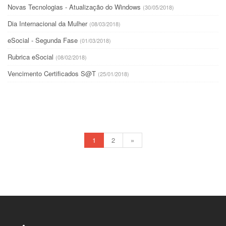
Novas Tecnologias - Atualização do Windows
(30/05/2018)
Dia Internacional da Mulher
(08/03/2018)
eSocial - Segunda Fase
(01/03/2018)
Rubrica eSocial
(08/02/2018)
Vencimento Certificados S@T
(25/01/2018)
1
2
»