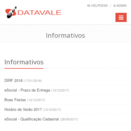
HELPDESK
ADMIN
Barra
de
Naveg
Informativos
Informativos
DIRF 2018
(17/01/2018)
eSocial - Prazo de Entrega
(13/12/2017)
Boas Festas
(12/12/2017)
Horário de Verão 2017
(10/10/2017)
eSocial - Qualificação Cadastral
(28/09/2017)